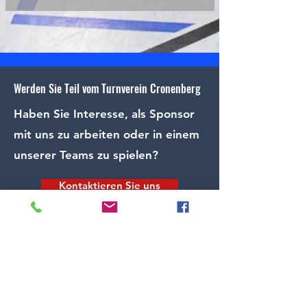
Stadtmeisterschafte
Werden Sie Teil vom Turnverein Cronenberg
Regiocup Mitte-Nord -
Haben Sie Interesse, als Sponsor
03.05.2026 Bremen
mit uns zu arbeiten oder in einem
unserer Teams zu spielen?
Kontaktieren Sie uns