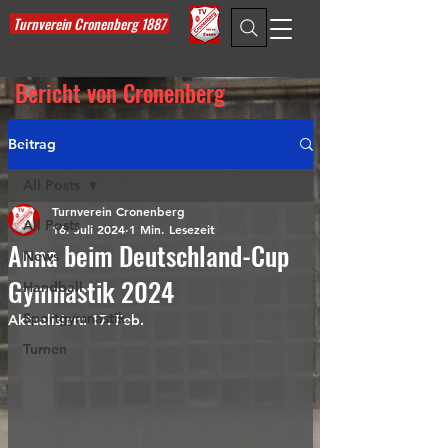
Turnverein Cronenberg 1887
Bericht von Cronenberg
Beitrag
All Posts
Turnverein Cronenberg
All Posts
16. Juli 2024
1 Min. Lesezeit
Anna beim Deutschland-Cup
News
Gymnastik 2024
Handball
Sportgymnastik
Aktualisiert:
17. Feb.
Turnen