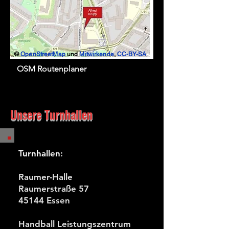
©
OpenStreetMap
und
Mitwirkende
,
CC-BY-SA
OSM Routenplaner
Unsere Turnhallen
Turnhallen
:
​Raumer-Halle
Raumerstraße 57
45144 Essen
Handball Leistungszentrum