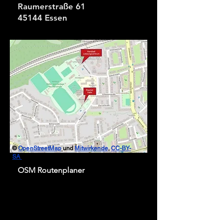
Raumerstraße 61
45144 Essen
©
OpenStreetMap
und
Mitwirkende
,
CC-BY-
SA
OSM Routenplaner